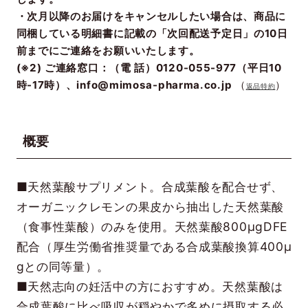
・次月以降のお届けをキャンセルしたい場合は、商品に
同梱している明細書に記載の「次回配送予定日」の10日
前までにご連絡をお願いいたします。
(※2) ご連絡窓口：（電 話）0120-055-977（平日10
時-17時）、info@mimosa-pharma.co.jp
（
）
返品特約
概要
■天然葉酸サプリメント。合成葉酸を配合せず、
オーガニックレモンの果皮から抽出した天然葉酸
（食事性葉酸）のみを使用。天然葉酸800μgDFE
配合（厚生労働省推奨量である合成葉酸換算400μ
gとの同等量）。
■天然志向の妊活中の方におすすめ。天然葉酸は
合成葉酸に比べ吸収が穏やかで多めに摂取する必