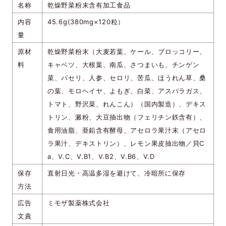
名称
乾燥野菜粉末含有加工食品
内容
45.6g(380mg×120粒）
量
原材
乾燥野菜粉末（大麦若葉、ケール、ブロッコリー、
料
キャベツ、大根葉、南瓜、さつまいも、チンゲン
菜、パセリ、人参、セロリ、苦瓜、ほうれん草、桑
の葉、モロヘイヤ、よもぎ、白菜、アスパラガス、
トマト、野沢菜、れんこん）（国内製造）、デキス
トリン、澱粉、大豆抽出物（フェリチン鉄含有）、
食用油脂、亜鉛含有酵母、アセロラ果汁末（アセロ
ラ果汁、デキストリン）、レモン果皮抽出物／貝C
a、V.C、V.B1、V.B2、V.B6、V.D
保存
直射日光・高温多湿を避けて、冷暗所に保存
方法
広告
ミモザ製薬株式会社
文責