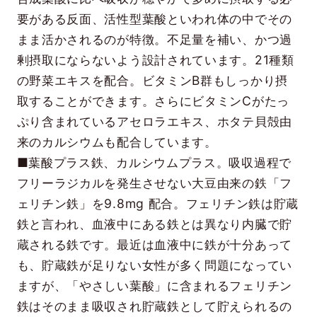
要がある反面、活性型葉酸といわれ体の中でその
まま活かされるのが特徴。不足量を補い、かつ過
剰摂取にならないよう設計されています。21種類
の野菜エキスを配合。ビタミンB群もしっかり摂
取することができます。さらにビタミンCがたっ
ぷり含まれているアセロラエキス、ホタテ貝殻由
来のカルシウムも配合しています。
■葉酸プラス鉄、カルシウムプラス。吸収過程で
フリーラジカルを発生させない大豆由来の鉄「フ
ェリチン鉄」を9.8mg 配合。フェリチン鉄は貯蔵
鉄と言われ、血液中にある鉄とは異なり内臓で貯
蔵される鉄です。最近は血液中に鉄が十分あって
も、貯蔵鉄が足りない女性が多く問題になってい
ますが、「やさしい葉酸」に含まれるフェリチン
鉄はそのまま吸収され貯蔵鉄として貯えられるの