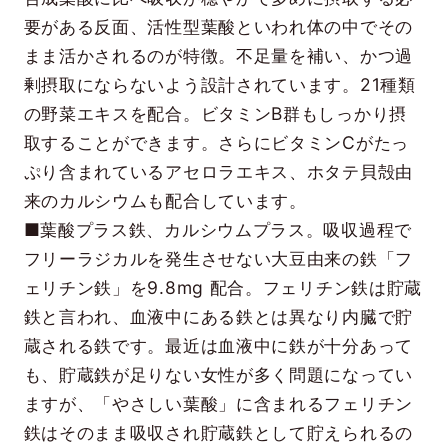
要がある反面、活性型葉酸といわれ体の中でその
まま活かされるのが特徴。不足量を補い、かつ過
剰摂取にならないよう設計されています。21種類
の野菜エキスを配合。ビタミンB群もしっかり摂
取することができます。さらにビタミンCがたっ
ぷり含まれているアセロラエキス、ホタテ貝殻由
来のカルシウムも配合しています。
■葉酸プラス鉄、カルシウムプラス。吸収過程で
フリーラジカルを発生させない大豆由来の鉄「フ
ェリチン鉄」を9.8mg 配合。フェリチン鉄は貯蔵
鉄と言われ、血液中にある鉄とは異なり内臓で貯
蔵される鉄です。最近は血液中に鉄が十分あって
も、貯蔵鉄が足りない女性が多く問題になってい
ますが、「やさしい葉酸」に含まれるフェリチン
鉄はそのまま吸収され貯蔵鉄として貯えられるの