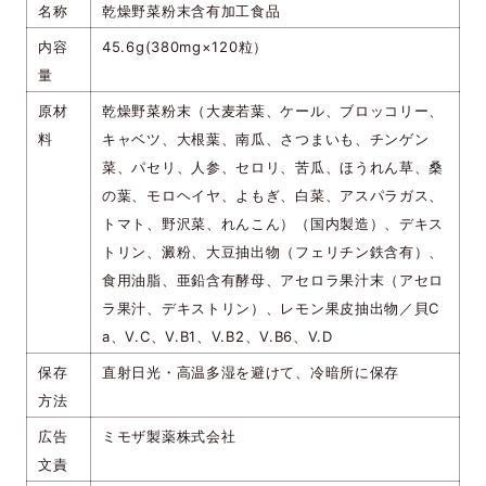
名称
乾燥野菜粉末含有加工食品
内容
45.6g(380mg×120粒）
量
原材
乾燥野菜粉末（大麦若葉、ケール、ブロッコリー、
料
キャベツ、大根葉、南瓜、さつまいも、チンゲン
菜、パセリ、人参、セロリ、苦瓜、ほうれん草、桑
の葉、モロヘイヤ、よもぎ、白菜、アスパラガス、
トマト、野沢菜、れんこん）（国内製造）、デキス
トリン、澱粉、大豆抽出物（フェリチン鉄含有）、
食用油脂、亜鉛含有酵母、アセロラ果汁末（アセロ
ラ果汁、デキストリン）、レモン果皮抽出物／貝C
a、V.C、V.B1、V.B2、V.B6、V.D
保存
直射日光・高温多湿を避けて、冷暗所に保存
方法
広告
ミモザ製薬株式会社
文責