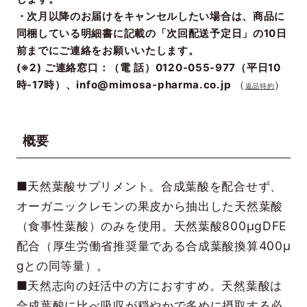
・次月以降のお届けをキャンセルしたい場合は、商品に
同梱している明細書に記載の「次回配送予定日」の10日
前までにご連絡をお願いいたします。
(※2) ご連絡窓口：（電 話）0120-055-977（平日10
時-17時）、info@mimosa-pharma.co.jp
（
）
返品特約
概要
■天然葉酸サプリメント。合成葉酸を配合せず、
オーガニックレモンの果皮から抽出した天然葉酸
（食事性葉酸）のみを使用。天然葉酸800μgDFE
配合（厚生労働省推奨量である合成葉酸換算400μ
gとの同等量）。
■天然志向の妊活中の方におすすめ。天然葉酸は
合成葉酸に比べ吸収が穏やかで多めに摂取する必